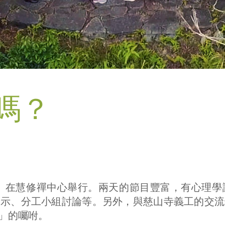
嗎？
30日）在慧修禪中心舉行。兩天的節目豐富，有心
開示、分工小組討論等。另外，與慈山寺義工的交流
」的囑咐。