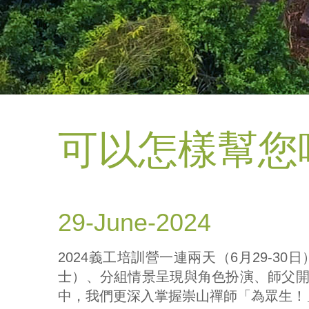
可以怎樣幫您
29-June-2024
2024義工培訓營一連兩天（6月29-
士）、分組情景呈現與角色扮演、師父
中，我們更深入掌握崇山禪師「為眾生！