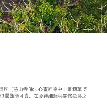
理學講座（慈山寺佛法心靈輔導中心嚴穗華博
也屬難能可貴。在凝神細聽與開懷歡笑之