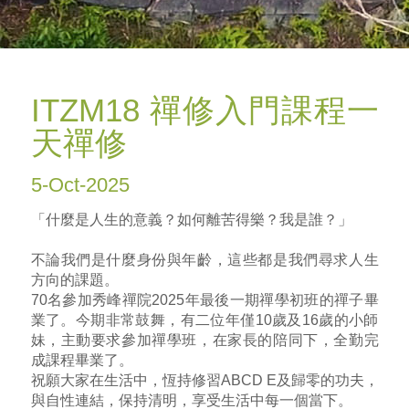
ITZM18 禪修入門課程一
天禪修
5-Oct-2025
「什麼是人生的意義？如何離苦得樂？我是誰？」
不論我們是什麼身份與年齡，這些都是我們尋求人生
方向的課題。
70名參加秀峰禪院2025年最後一期禪學初班的禪子畢
業了。今期非常鼓舞，有二位年僅10歲及16歲的小師
妹，主動要求參加禪學班，在家長的陪同下，全勤完
成課程畢業了。
祝願大家在生活中，恆持修習ABCD E及歸零的功夫，
與自性連結，保持清明，享受生活中每一個當下。