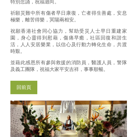
特別念誦，祝福迴向。
祈願災難中所有傷者早日康復，亡者得生善處，安息
極樂，離苦得樂，冥陽兩相安。
祝願香港社會同心協力，幫助受災人士早日重建家
園，身心靈得到慰藉，傷痛早癒，社區回復和諧生
活，人人安居樂業，以信心及行動力轉化生命，共渡
時艱。
並藉此感恩所有參與救援的消防員，醫護人員，警隊
及義工團隊，祝福大家平安吉祥，事事順暢。
回前頁