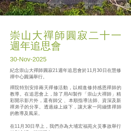
崇山大禪師圓寂二十一
週年追思會
30-Nov-2025
紀念崇山大禪師圓寂21週年追思會於11月30日在慧修
禪中心圓滿舉行。
禪院特別安排兩天禪修活動，以精進修持感恩禪師的
教導。在追思會上，除了用AI製作「崇山大禪師」精
彩開示影片外，還有師父 、本順指導法師、資深及新
禪弟子的分享。透過線上線下，讓大家一同緬懷禪師
的教導及風采。
在11月30日早上，我們亦為大埔宏福苑火災事故舉行