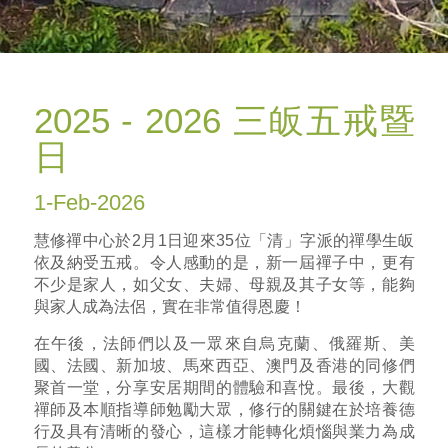
2025 - 2026 三皈五戒暨
日
1-Feb-2026
慧修禪中心於2月1日迎來35位「清」字派的禪學生皈
依及納受五戒。令人感動的是，新一屆禪子中，更有
不少是家人，如父女、夫婦、母親及其子女等，能夠
與家人成為法侶，實在非常值得恩慶！
在午後，法師們以及一眾來自烏克蘭、俄羅斯、美
國、法國、新加坡、馬來西亞、澳門及香港的同修們
聚首一堂，分享安居期間的體驗和喜悅。最後，大觀
禪師及本順指導師勉勵大眾，修行的關鍵在於培養德
行及具有清晰的發心，這樣才能轉化煩惱與業力為成