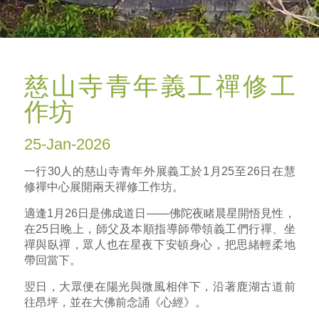
慈山寺青年義工禪修工
作坊
25-Jan-2026
一行30人的慈山寺青年外展義工於1月25至26日在慧
修禪中心展開兩天禪修工作坊。
適逢1月26日是佛成道日——佛陀夜睹晨星開悟見性，
在25日晚上，師父及本順指導師帶領義工們行禪、坐
禪與臥禪，眾人也在星夜下安頓身心，把思緒輕柔地
帶回當下。
翌日，大眾便在陽光與微風相伴下，沿著鹿湖古道前
往昂坪，並在大佛前念誦《心經》。