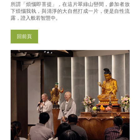
所謂「煩惱即菩提」，在這片翠綠山巒間，參加者放
下煩惱我執，與清淨的大自然打成一片，便是自性流
露，證入般若智慧中。
回前頁